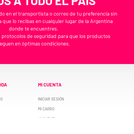
OS A TODO EL PAIS
 en el transportista o correo de tu preferencia sin
a que lo recibas en cualquier lugar de la Argentina
donde te encuentres.
 protocolos de seguridad para que los productos
leguen en óptimas condiciones.
ODA
MI CUENTA
RO
INICIAR SESIÓN
MI CARRO
MI CUENTA
MIS PEDIDOS