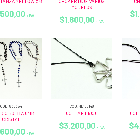
TANZA YELLOW X 6
CHOKER DIJE VARIOS
CH
MODELOS
.500,00
$1
+ IVA
$1.800,00
+ IVA
COD. 8000541
COD. NE160146
RIO BOLITA 8MM
COLLAR BIJOU
COL
CRISTAL
$3.200,00
$4
+ IVA
.600,00
+ IVA