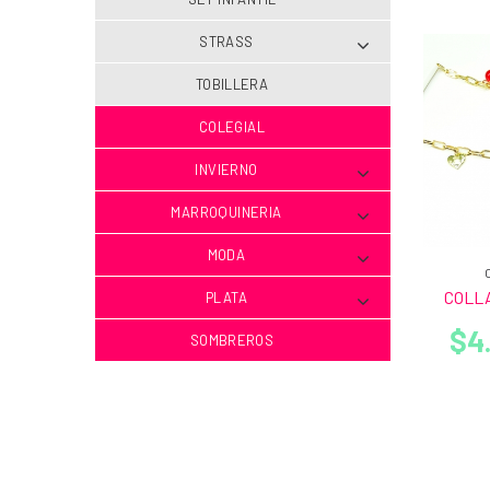
STRASS
TOBILLERA
COLEGIAL
INVIERNO
MARROQUINERIA
MODA
COLL
PLATA
$4
SOMBREROS