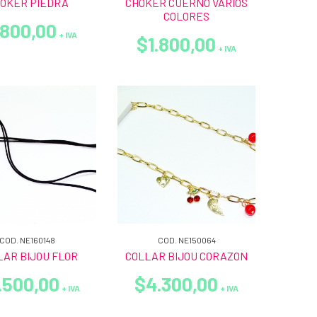
OKER PIEDRA
CHOKER CUERNO VARIOS
COLORES
.800,00
+ IVA
$1.800,00
+ IVA
COD. NE160148
COD. NE150064
LAR BIJOU FLOR
COLLAR BIJOU CORAZON
.500,00
$4.300,00
+ IVA
+ IVA