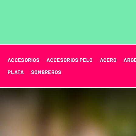
ACCESORIOS
ACCESORIOS PELO
ACERO
ARG
PLATA
SOMBREROS