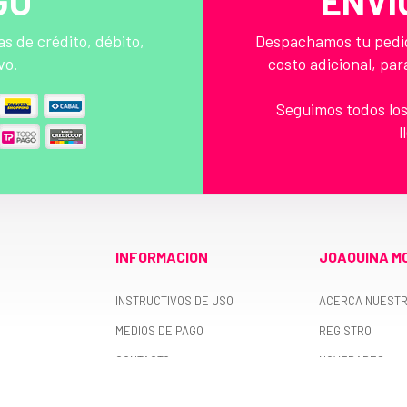
GO
ENVI
s de crédito, débito,
Despachamos tu pedido
vo.
costo adicional, par
Seguimos todos los
l
INFORMACION
JOAQUINA M
INSTRUCTIVOS DE USO
ACERCA NUEST
MEDIOS DE PAGO
REGISTRO
CONTACTO
NOVEDADES
9 a 13 hs.
TÉRMINOS Y CONDICIONES
OFERTAS
2591-2264