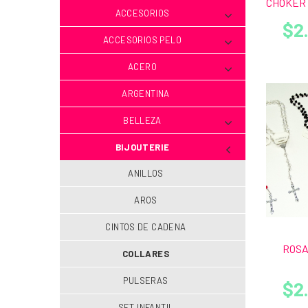
CHOKER 
ACCESORIOS
$2
ACCESORIOS PELO
ACERO
ARGENTINA
BELLEZA
BIJOUTERIE
ANILLOS
AROS
CINTOS DE CADENA
ROSA
COLLARES
PULSERAS
$2
SET INFANTIL