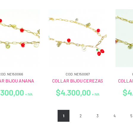
COD. NE150066
COD. NE150067
AR BIJOU ANANA
COLLAR BIJOU CEREZAS
COLLA
.300,00
$4.300,00
$4
+ IVA
+ IVA
1
2
3
4
5