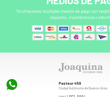
MEDIOS DE PA
Te ofrecemos múltiples medios de pago con tarjeta
depósito, transferencia o efecti
Pasteur 459
Ciudad Autónoma de Buenos Aires
4951-2994
(011)
Lunes a Viernes 9 a 18 hs. | Sábados 
moda_joaquina
+54 9 11 