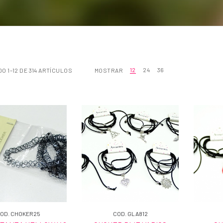
12
24
36
 1–12 DE 314 ARTÍCULOS
MOSTRAR
OD. CHOKER25
COD. GLA812