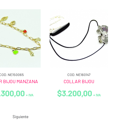
COD. NE150065
COD. NE160147
R BIJOU MANZANA
COLLAR BIJOU
.300,00
$3.200,00
+ IVA
+ IVA
Siguiente