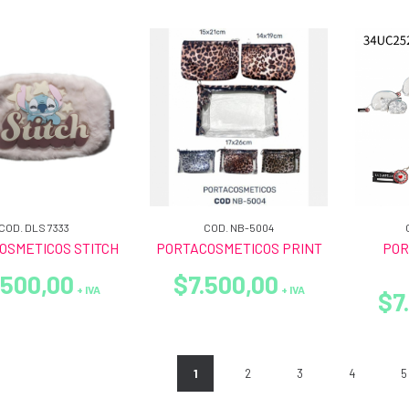
COD. DLS 7333
COD. NB-5004
OSMETICOS STITCH
PORTACOSMETICOS PRINT
POR
.500,00
$7.500,00
+ IVA
+ IVA
$7
1
2
3
4
5