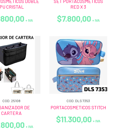
OSMETICOS DOBLE
SET PORTACOSMETICOS
PU CRISTAL
RED X 3
.800,00
$7.800,00
+ IVA
+ IVA
COD. 25108
COD. DLS 7353
GANIZADOR DE
PORTACOSMETICOS STITCH
CARTERA
$11.300,00
+ IVA
.800,00
+ IVA