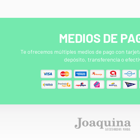
MEDIOS DE PA
Te ofrecemos múltiples medios de pago con tarjeta
depósito, transferencia o efecti