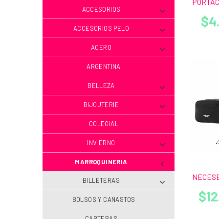
PORTAC
ACCESORIOS
$4
ACCESORIOS PELO
ACERO
ARGENTINA
BELLEZA
BIJOUTERIE
COLEGIAL
INVIERNO
MARROQUINERIA
NECESE
BILLETERAS
$12
BOLSOS Y CANASTOS
CARTERAS