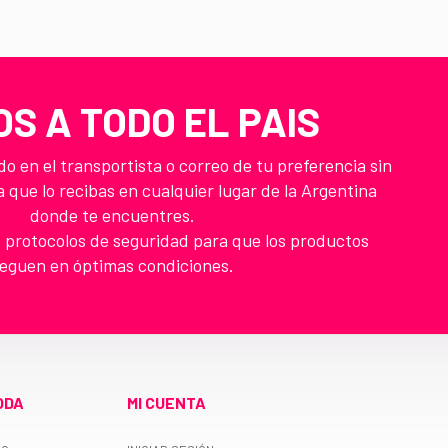
OS A TODO EL PAIS
 en el transportista o correo de tu preferencia sin
a que lo recibas en cualquier lugar de la Argentina
donde te encuentres.
 protocolos de seguridad para que los productos
leguen en óptimas condiciones.
ODA
MI CUENTA