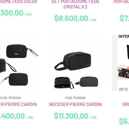
OSMETICOS COLOR
SET PORTACOSMETICOS
PORTAC
CRISTAL X 2
.300,00
+ IVA
$8.600,00
$7
+ IVA
COD. PC3059
COD. PC3006
R PIERRE CARDIN
NECESER PIERRE CARDIN
OR
.400,00
$11.300,00
+ IVA
+ IVA
$5