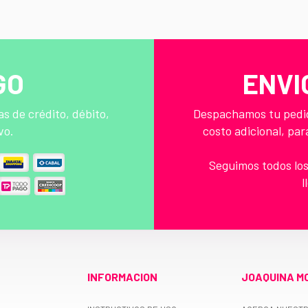
GO
ENVI
s de crédito, débito,
Despachamos tu pedido
vo.
costo adicional, par
Seguimos todos los
l
INFORMACION
JOAQUINA M