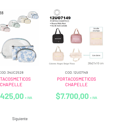
COD. 34UC2528
COD. 12UO7149
TACOSMETICOS
PORTACOSMETICOS
CHAPELLE
CHAPELLE
.425,00
$7.700,00
+ IVA
+ IVA
Siguiente