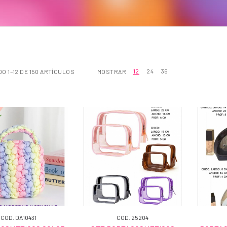
12
24
36
 1–12 DE 150 ARTÍCULOS
MOSTRAR
COD. DA10431
COD. 25204