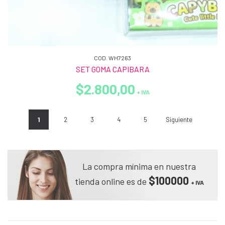
COD. WH7263
SET GOMA CAPIBARA
$2.800,00
+ IVA
1
2
3
4
5
Siguiente
La compra mínima en nuestra
$100000
tienda online es de
+ IVA