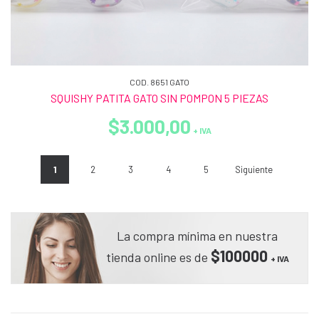
COD. 8651 GATO
SQUISHY PATITA GATO SIN POMPON 5 PIEZAS
$3.000,00
+ IVA
1
2
3
4
5
Siguiente
La compra mínima en nuestra
$100000
tienda online es de
+ IVA