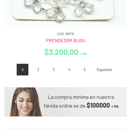
COD. BR78
PRENDEDOR BIJOU
$3.200,00
+ IVA
1
2
3
4
5
Siguiente
La compra mínima en nuestra
$100000
tienda online es de
+ IVA