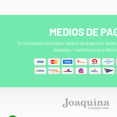
MEDIOS DE PA
Te ofrecemos múltiples medios de pago con tarjeta
depósito, transferencia o efecti