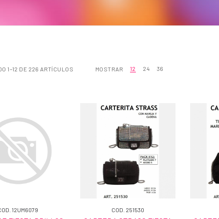
12
24
36
O 1–12 DE 226 ARTÍCULOS
MOSTRAR
COD. 12UM6079
COD. 251530