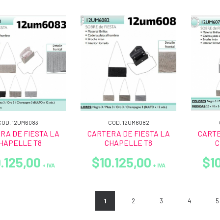
COD. 12UM6083
COD. 12UM6082
RA DE FIESTA LA
CARTERA DE FIESTA LA
CARTE
HAPELLE T8
CHAPELLE T8
C
.125,00
$10.125,00
$10
+ IVA
+ IVA
1
2
3
4
5