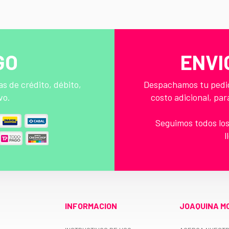
GO
ENVI
s de crédito, débito,
Despachamos tu pedido
vo.
costo adicional, par
Seguimos todos los
l
INFORMACION
JOAQUINA M