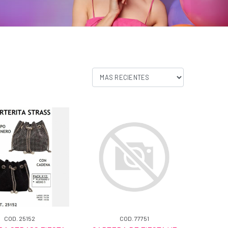
COD. 25152
COD. 77751