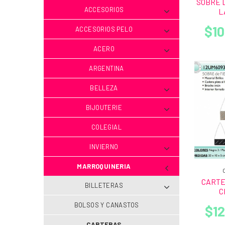
SOBRE D
ACCESORIOS
L
$10
ACCESORIOS PELO
ACERO
ARGENTINA
BELLEZA
BIJOUTERIE
COLEGIAL
INVIERNO
MARROQUINERIA
CARTE
BILLETERAS
C
BOLSOS Y CANASTOS
$12
CARTERAS