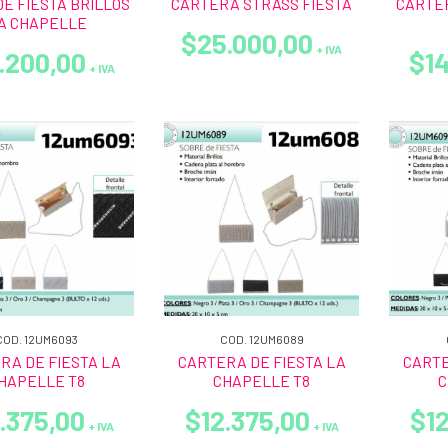
E FIESTA BRILLOS
CARTERA STRASS FIESTA
CARTER
A CHAPELLE
$25.000,00
+ IVA
.200,00
$14
+ IVA
COD. 12UM6093
COD. 12UM6089
RA DE FIESTA LA
CARTERA DE FIESTA LA
CARTE
HAPELLE T8
CHAPELLE T8
C
.375,00
$12.375,00
$12
+ IVA
+ IVA