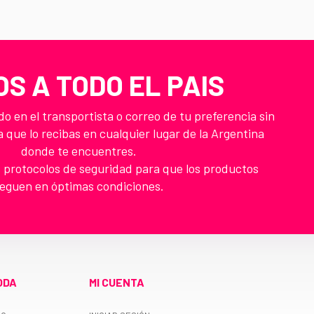
OS A TODO EL PAIS
 en el transportista o correo de tu preferencia sin
a que lo recibas en cualquier lugar de la Argentina
donde te encuentres.
 protocolos de seguridad para que los productos
leguen en óptimas condiciones.
ODA
MI CUENTA