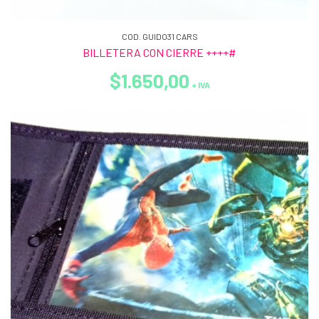
COD. GUIDO31 CARS
BILLETERA CON CIERRE ++++#
$1.650,00
+ IVA