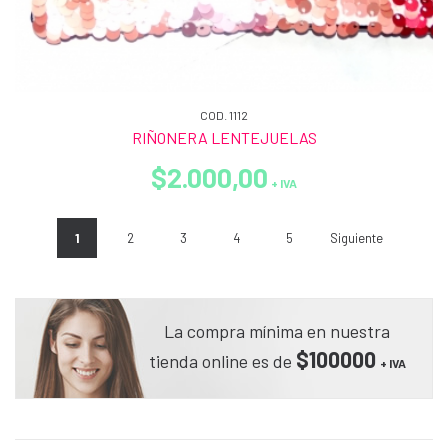
COD. 1112
RIÑONERA LENTEJUELAS
$2.000,00
+ IVA
1
2
3
4
5
Siguiente
La compra mínima en nuestra
$100000
tienda online es de
+ IVA